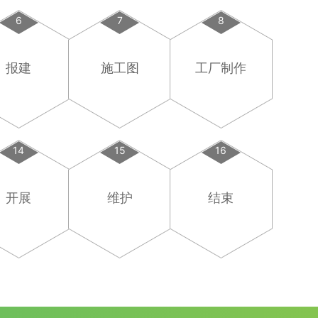
6
7
8
报建
施工图
工厂制作
14
15
16
开展
维护
结束