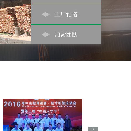
工厂预搭
加索团队