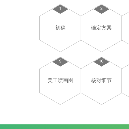
1
2
初稿
确定方案
9
10
美工喷画图
核对细节