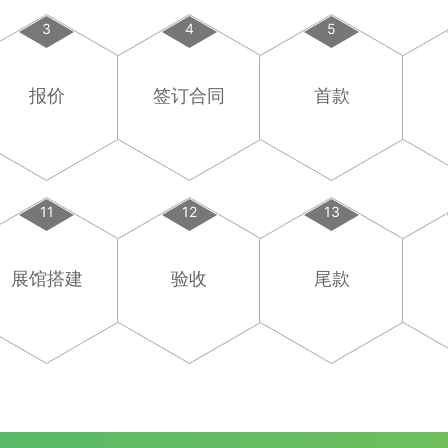
3
4
5
报价
签订合同
首款
11
12
13
展馆搭建
验收
尾款